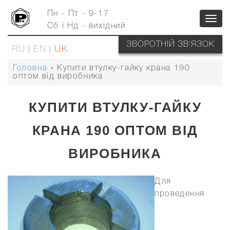
Перейти
до
Пн - Пт - 9-17
Toggl
основного
Сб і Нд - вихідний
вмісту
navig
ЗВОРОТНІЙ ЗВ'ЯЗОК
RU
EN
UK
Головна
Купити втулку-гайку крана 190
РЯДОК
оптом від виробника
НАВІҐАЦІЇ
КУПИТИ ВТУЛКУ-ГАЙКУ
КРАНА 190 ОПТОМ ВІД
ВИРОБНИКА
Для
проведення