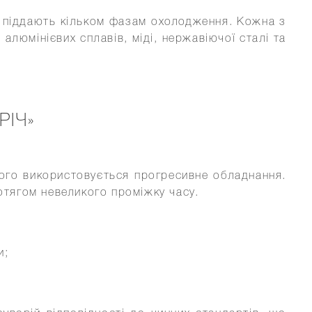
ав піддають кільком фазам охолодження. Кожна з
алюмінієвих сплавів, міді, нержавіючої сталі та
РІЧ»
ього використовується прогресивне обладнання.
тягом невеликого проміжку часу.
и;