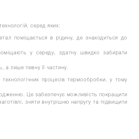
ехнологій, серед яких:
етал поміщається в рідину, де знаходиться до
поміщають у середу, здатну швидко забирати
 а лише певну її частину.
 технологічних процесів термообробки, у тому
холодженню. Це забезпечує можливість покращити
аготівлі, зняти внутрішню напругу та підвищити