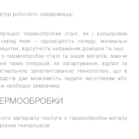
ратур робочого середовища;
процесі термообробки сталі, як і кольорових
серед яких – однорідність складу, мінімальні
решітки, відсутність небажаних домішок та інші.
 з термообробки сталі та інших металів, маючи
я таких операцій, як загартування, відпал та
игінальною запатентованою технологією, що в
дартів дає можливість надати заготовкам або
кі необхідні замовнику.
 ТЕРМООБРОБКИ
ного матеріалу послуги з термообробки металу
різних техпроцесів: