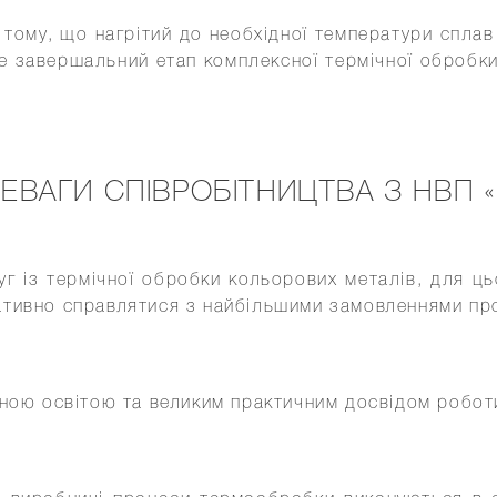
в тому, що нагрітий до необхідної температури спл
це завершальний етап комплексної термічної обробки 
ЕВАГИ СПІВРОБІТНИЦТВА З НВП «
г із термічної обробки кольорових металів, для ц
ативно справлятися з найбільшими замовленнями про
ідною освітою та великим практичним досвідом робот
;