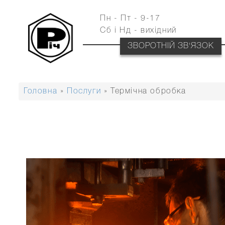
Перейти
до
Пн - Пт - 9-17
основного
вмісту
Сб і Нд - вихідний
ЗВОРОТНІЙ ЗВ'ЯЗОК
Головна
Послуги
Термічна обробка
РЯДОК
НАВІҐАЦІЇ