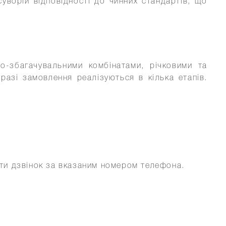
уворій відповідності до чинних стандартів, що
о-збагачувальними комбінатами, річковими та
азі замовлення реалізуються в кілька етапів.
ти дзвінок за вказаним номером телефона.