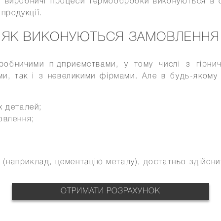
ші виробничі процеси термообробки виконуються в с
 продукції.
ЯК ВИКОНУЮТЬСЯ ЗАМОВЛЕННЯ
обничими підприємствами, у тому числі з гірнич
, так і з невеликими фірмами. Але в будь-якому р
х деталей;
овлення;
(наприклад, цементацію металу), достатньо здійсни
ОТРИМАТИ РОЗРАХУНОК