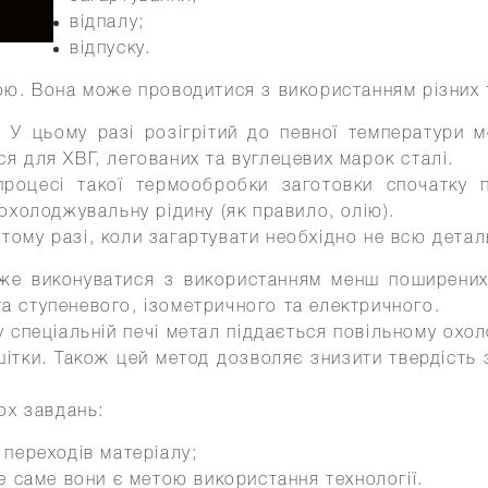
відпалу;
відпуску.
ю. Вона може проводитися з використанням різних т
 У цьому разі розігрітий до певної температури м
ся для ХВГ, легованих та вуглецевих марок сталі.
процесі такої термообробки заготовки спочатку 
 охолоджувальну рідину (як правило, олію).
ому разі, коли загартувати необхідно не всю деталь,
оже виконуватися з використанням менш поширених
та ступеневого, ізометричного та електричного.
й у спеціальній печі метал піддається повільному о
шітки. Також цей метод дозволяє знизити твердість з
ох завдань:
 переходів матеріалу;
е саме вони є метою використання технології.