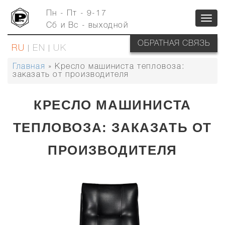
Перейти
к
Пн - Пт - 9-17
Toggl
основному
Сб и Вс - выходной
содержанию
navig
ОБРАТНАЯ СВЯЗЬ
RU
EN
UK
Главная
Кресло машиниста тепловоза:
СТРОКА
заказать от производителя
НАВИГАЦИИ
КРЕСЛО МАШИНИСТА
ТЕПЛОВОЗА: ЗАКАЗАТЬ ОТ
ПРОИЗВОДИТЕЛЯ